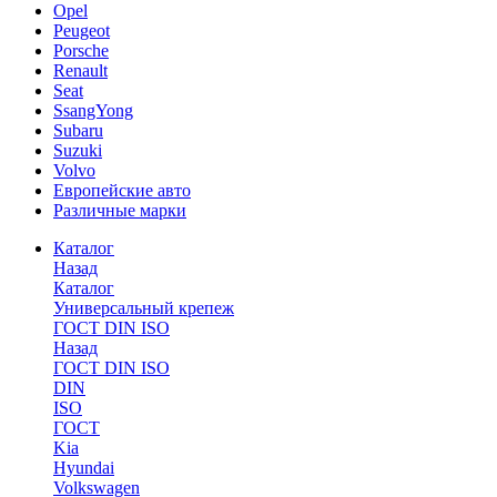
Opel
Peugeot
Porsche
Renault
Seat
SsangYong
Subaru
Suzuki
Volvo
Европейские авто
Различные марки
Каталог
Назад
Каталог
Универсальный крепеж
ГОСТ DIN ISO
Назад
ГОСТ DIN ISO
DIN
ISO
ГОСТ
Kia
Hyundai
Volkswagen