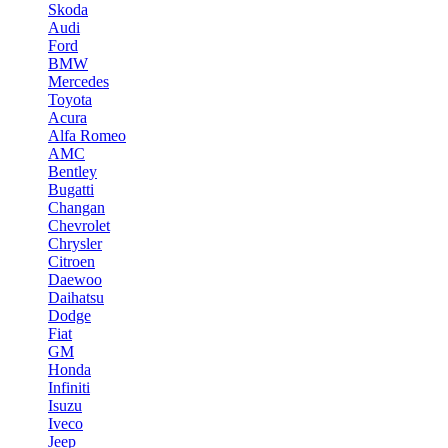
Skoda
Audi
Ford
BMW
Mercedes
Toyota
Acura
Alfa Romeo
AMC
Bentley
Bugatti
Changan
Chevrolet
Chrysler
Citroen
Daewoo
Daihatsu
Dodge
Fiat
GM
Honda
Infiniti
Isuzu
Iveco
Jeep