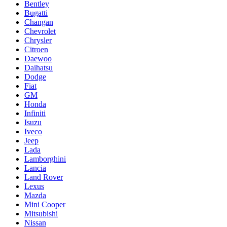
Bentley
Bugatti
Changan
Chevrolet
Chrysler
Citroen
Daewoo
Daihatsu
Dodge
Fiat
GM
Honda
Infiniti
Isuzu
Iveco
Jeep
Lada
Lamborghini
Lancia
Land Rover
Lexus
Mazda
Mini Cooper
Mitsubishi
Nissan