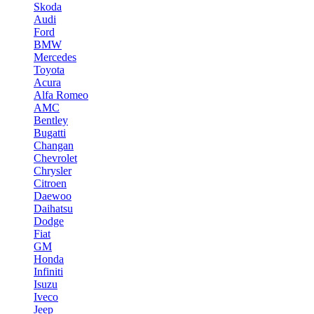
Skoda
Audi
Ford
BMW
Mercedes
Toyota
Acura
Alfa Romeo
AMC
Bentley
Bugatti
Changan
Chevrolet
Chrysler
Citroen
Daewoo
Daihatsu
Dodge
Fiat
GM
Honda
Infiniti
Isuzu
Iveco
Jeep