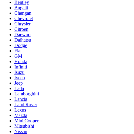
Bentley
Bugatti
Changan
Chevrolet
Chrysler
Citroen
Daewoo
Daihatsu
Dodge
Fiat
GM
Honda
Infiniti
Isuzu
Iveco
Jeep
Lada
Lamborghini
Lancia
Land Rover
Lexus
Mazda
Mini Cooper
Mitsubishi
Nissan