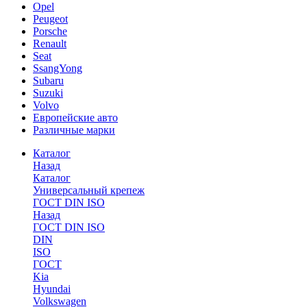
Opel
Peugeot
Porsche
Renault
Seat
SsangYong
Subaru
Suzuki
Volvo
Европейские авто
Различные марки
Каталог
Назад
Каталог
Универсальный крепеж
ГОСТ DIN ISO
Назад
ГОСТ DIN ISO
DIN
ISO
ГОСТ
Kia
Hyundai
Volkswagen