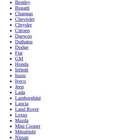
Bentley
Bugatti
Changan
Chevrolet
Chrysler
Citroen
Daewoo
Daihatsu
Dodge
Fiat
GM
Honda
Infiniti
Isuzu
Iveco
Jeep
Lada
Lamborghini
Lancia
Land Rover
Lexus
Mazda
Mini Cooper
Mitsubishi
Nissan