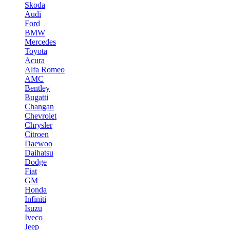
Skoda
Audi
Ford
BMW
Mercedes
Toyota
Acura
Alfa Romeo
AMC
Bentley
Bugatti
Changan
Chevrolet
Chrysler
Citroen
Daewoo
Daihatsu
Dodge
Fiat
GM
Honda
Infiniti
Isuzu
Iveco
Jeep