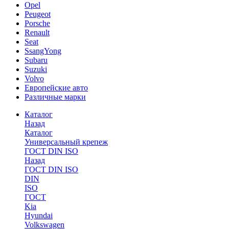
Opel
Peugeot
Porsche
Renault
Seat
SsangYong
Subaru
Suzuki
Volvo
Европейские авто
Различные марки
Каталог
Назад
Каталог
Универсальный крепеж
ГОСТ DIN ISO
Назад
ГОСТ DIN ISO
DIN
ISO
ГОСТ
Kia
Hyundai
Volkswagen