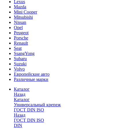
Lexus
Mazda
Mini Cooper
Mitsubishi
Nissan
Opel
Peugeot
Porsche
Renault
Seat
SsangYong
Subaru
Suzuki
Volvo
Европейские авто
Различные марки
Каталог
Назад
Каталог
Универсальный крепеж
ГОСТ DIN ISO
Назад
ГОСТ DIN ISO
DIN