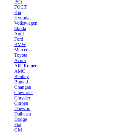
ISO
ГОСТ
Kia
Hyundai
Volkswagen
Skoda
Audi
Ford
BMW
Mercedes
Toyota
Acura
Alfa Romeo
AMC
Bentley
Bugatti
Changan
Chevrolet
Chrysler
Citroen
Daewoo
Daihatsu
Dodge
Fiat
GM