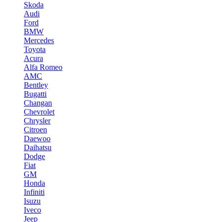
Skoda
Audi
Ford
BMW
Mercedes
Toyota
Acura
Alfa Romeo
AMC
Bentley
Bugatti
Changan
Chevrolet
Chrysler
Citroen
Daewoo
Daihatsu
Dodge
Fiat
GM
Honda
Infiniti
Isuzu
Iveco
Jeep