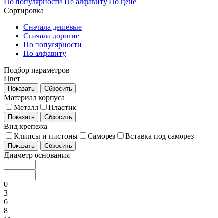
По популярности
По алфавиту
По цене
Сортировка
Сначала дешевые
Сначала дорогие
По популярности
По алфавиту
Подбор параметров
Цвет
Показать
Сбросить
Материал корпуса
Металл
Пластик
Показать
Сбросить
Вид крепежа
Клипсы и пистоны
Саморез
Вставка под саморез
Показать
Сбросить
Диаметр основания
0
3
6
8