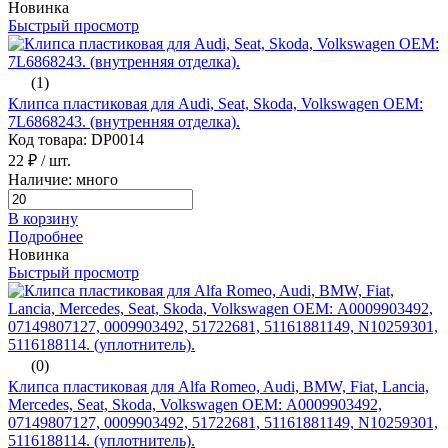
Новинка
Быстрый просмотр
(1)
Клипса пластиковая для Audi, Seat, Skoda, Volkswagen ОЕМ:
7L6868243. (внутренняя отделка).
Код товара: DP0014
22 ₽
/ шт.
Наличие: много
В корзину
Подробнее
Новинка
Быстрый просмотр
(0)
Клипса пластиковая для Alfa Romeo, Audi, BMW, Fiat, Lancia,
Mercedes, Seat, Skoda, Volkswagen ОЕМ: A0009903492,
07149807127, 0009903492, 51722681, 51161881149, N10259301,
5116188114. (уплотнитель).