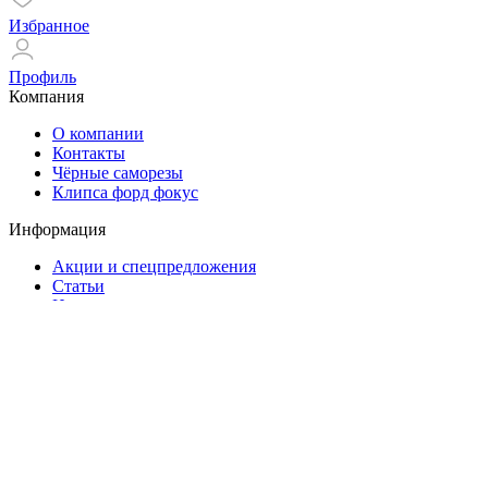
Избранное
Профиль
Компания
О компании
Контакты
Чёрные саморезы
Клипса форд фокус
Информация
Акции и спецпредложения
Статьи
Новости
Помощь
Оплата и доставка
Гарантия
Контакты
ул. Нурсултана Назарбаева, 35, корп. 1
+7(953)166-55-22